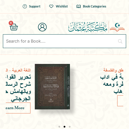
Skip
Support
Wishlist
Book Categories
to
content
0
Cart
المنطق والفلسفة
-
اللغة العربية
الرسالة الولدية في اداب
البحث والمناظرة ومعه
شرح عبد الوهاب
Learn More