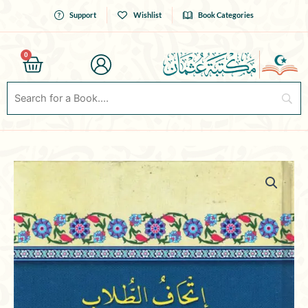
Skip
Support
Wishlist
Book Categories
to
content
0
Cart