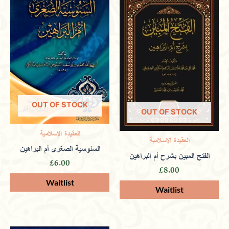
encourage ethical learning.
Only logged in customers who have purchased this
product may leave a review.
OUT OF STOCK
OUT OF STOCK
العقيدة الإسلامية
العقيدة الإسلامية
السنوسية الصغرى أم البراهين
الفتح المبين بشرح أم البراهين
£
6.00
£
8.00