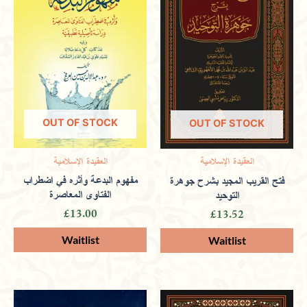
Benefit from loyalty rewards in a
bookstore that radiates positive
ambiance.
OUT OF STOCK
OUT OF STOCK
Kabir
(verified owner)
January 6,
العقيدة الإسلامية
العقيدة الإسلامية
مفهوم البدعة وأثره في اضطراب
فتح القريب المجيد بشرح جوهرة
2024
الفتاوى المعاصرة
التوحيد
£
13.00
£
13.52
Rated
5
out
of 5
Supporting spiritual and cultural growth
through a selection of books that