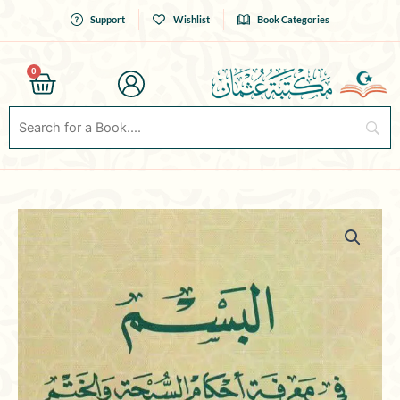
Skip
Support
Wishlist
Book Categories
to
content
0
Cart