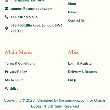
International Delivery
Shop
support@osmanbooks.com
News
+44 7407 697654
Contact Us
398-400 Lillie Road, London, SW6
7PE, UK
Main Menu
Misc
Terms & Conditions
Login & Register
Privacy Policy
Delivery & Returns
My Account
FAQs
Wishlist
Copyright © 2023 | Designed by hasnainayaz.com for Osman
Books | ® All Right Reserved