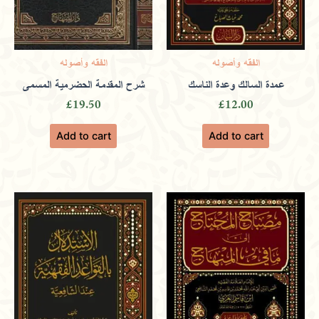
Yasmin
(verified owner)
March 4,
الفقه وأصوله
الفقه وأصوله
2024
عمدة السالك وعدة الناسك
شرح المقدمة الحضرمية المسمى
£
19.50
£
12.00
Rated
5
out
Add to cart
Add to cart
of 5
Includes a serene prayer space,
supporting spiritual practices alongside
charity work.
Only logged in customers who have purchased this