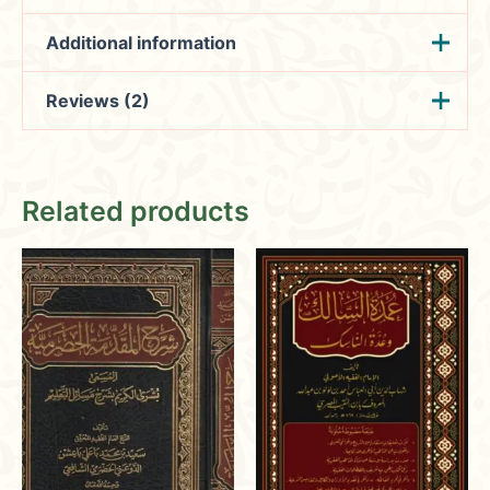
Additional information
Reviews (2)
Weight
0.5 kg
شهاب الدين أحمد ابن
Hamza
(verified owner)
المؤلف
February
الحسين بن أحمد الطيب
Related products
9, 2024
لمكتبة الهاشمية |
الناشر
إسطنبول ، تركيا
Rated
4
عدد الحجم
1
out of 5
Enhancing community engagement with
charity support, educational workshops,
and reading programs.