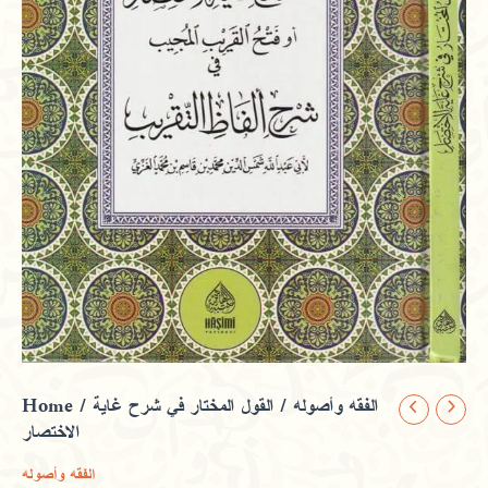
Home
/
/ القول المختار في شرح غاية
الفقه وأصوله
القول
الاختصار
المختار
في
الفقه وأصوله
شرح