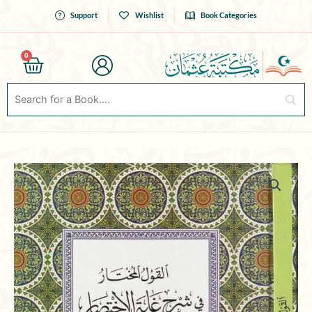
Skip
Support
Wishlist
Book Categories
to
content
0
Cart