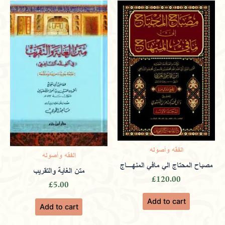
journey.
Leila
(verified owner)
March 9,
2024
Rated
4
out of 5
Celebrate traditional values while
الفقه وأصوله
الفقه وأصوله
exploring modern perspectives in a
مصباح المحتاج الي مافي المنهـاج
متن الغاية والتقريب
£
120.00
respectful environment.
£
5.00
Add to cart
Add to cart