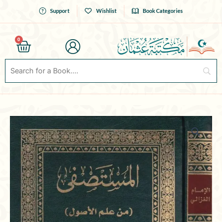
Skip
Support
Wishlist
Book Categories
to
content
0
Cart