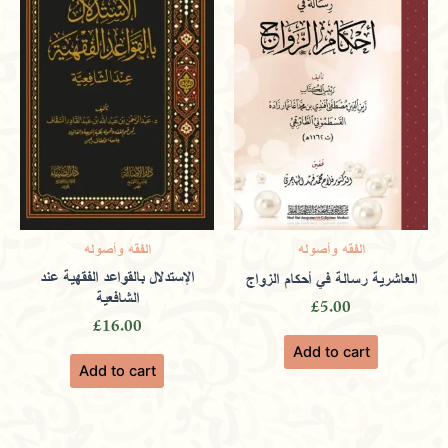
out of 5
Empowering individuals through
literature that offers insights into ethical
learning and moral values.
Bilal
(verified owner)
February 1,
الفقه وأصوله
الفقه وأصوله
2024
الإستدلال بالقواعد الفقهية عند
العاشرية رسالة في أحكام الزواج
الشافعية
£
5.00
£
16.00
Rated
4
Add to cart
out of 5
Featuring exclusive editions and online
Add to cart
resources to enhance your educational