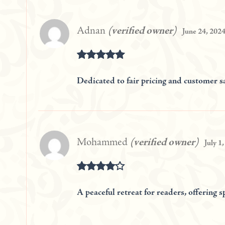
Adnan
(verified owner)
June 24, 202
Rated
5
out of 5
Dedicated to fair pricing and customer sa
Mohammed
(verified owner)
July 1
Rated
4
out of 5
A peaceful retreat for readers, offering s