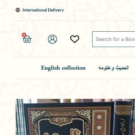
Skip
International Delivery
to
content
0
Cart
English collection
الحديث وعلومه