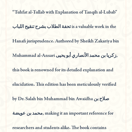
“Tuhfat al-Tullab with Explanation of Tanqih al-Lubab”
تحفة الطلاب بشرح تنقيح اللباب is a valuable work in the
Hanafi jurisprudence. Authored by Sheikh Zakariya bin
Muhammad al-Ansari زكريا بن محمد الأنصاري أبو يحيى,
this book is renowned for its detailed explanation and
elucidation. This edition has been meticulously verified
by Dr. Salah bin Muhammad bin Awaidha صلاح بن
محمد بن عويضة, making it an important reference for
researchers and students alike. The book contains