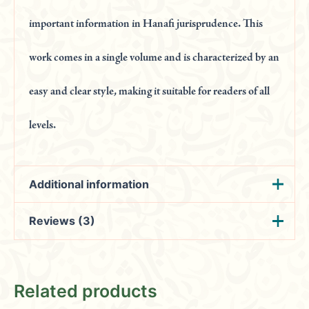
important information in Hanafi jurisprudence. This
work comes in a single volume and is characterized by an
easy and clear style, making it suitable for readers of all
levels.
Additional information
Reviews (3)
Weight
2.4 kg
لشيخ الإسلام زكريا بن
Isa
(verified owner)
المؤلف
January 2, 2024
محمد الأنصاري الشافعي
Related products
عدد الحجم
2