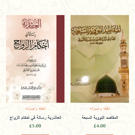
Raheem
(verified owner)
March 9,
2024
Rated
4
out of 5
Supporting spiritual and cultural growth
through a selection of books that
encourage ethical learning.
الفقه وأصوله
الفقه وأصوله
المقاصد النووية السبعة
العاشرية رسالة في أحكام الزواج
£
5.00
£
4.00
Only logged in customers who have purchased this