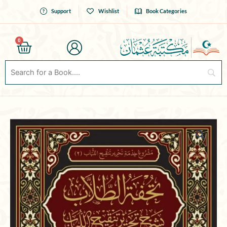
Skip
Support
Wishlist
Book Categories
to
content
0
Cart