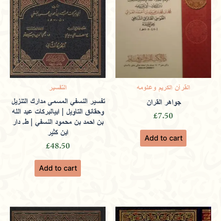
enriching books.
Luqman
(verified owner)
February
القرآن الكريم وعلومه
التفسير
17, 2024
تفسير النسفي المسمى مدارك التنزيل
جواهر القران
وحقائق التاويل | ابيالبركات عبد الله
£
7.50
بن احمد بن محمود النسفي | ط. دار
Rated
5
out
ابن كثير
Add to cart
of 5
A one-stop shop for halal literature,
£
48.50
offering insightful Quranic teachings and
Add to cart
prophetic guidance.