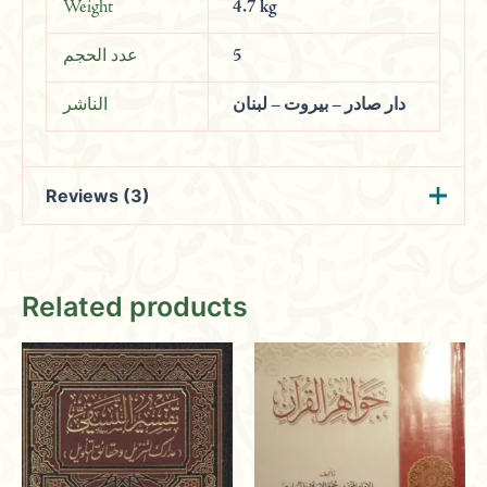
Weight
4.7 kg
عدد الحجم
5
دار صادر – بيروت – لبنان
الناشر
Reviews (3)
Wahid
(verified owner)
January 24,
Related products
2024
Rated
4
out of 5
A cornerstone for spiritual exploration,
offering peaceful prayer spaces and