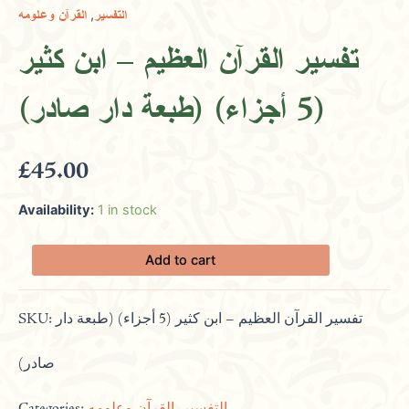
العظيم
,
التفسير
القرآن وعلومه
–
ابن
تفسير القرآن العظيم – ابن كثير
كثير
(5
(5 أجزاء) (طبعة دار صادر)
أجزاء)
(طبعة
دار
£
45.00
صادر)
quantity
Availability:
1 in stock
Add to cart
SKU:
تفسير القرآن العظيم – ابن كثير (5 أجزاء) (طبعة دار
صادر)