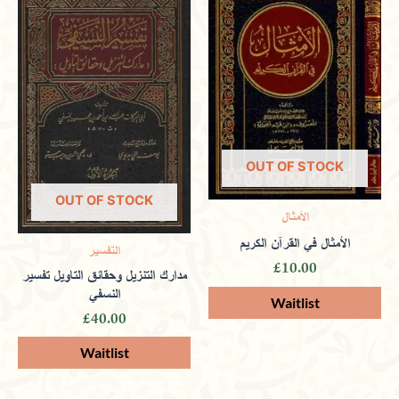
Yaqub
(verified owner)
March 9,
2024
Rated
5
out
of 5
OUT OF STOCK
An eco-conscious bookstore that
OUT OF STOCK
supports the environment while
الأمثال
الأمثال في القرآن الكريم
التفسير
promoting spiritual and ethical learning.
£
10.00
مدارك التنزيل وحقائق التاويل تفسير
النسفي
£
40.00
Only logged in customers who have purchased this
product may leave a review.