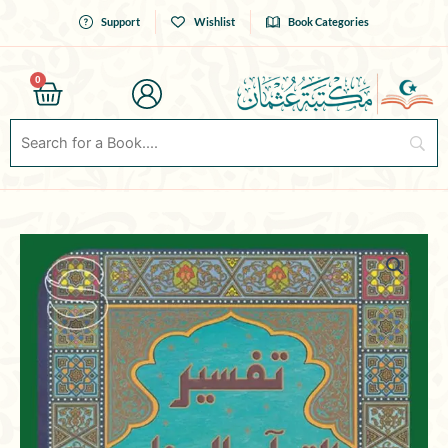
Skip
Support
Wishlist
Book Categories
to
content
0
Cart