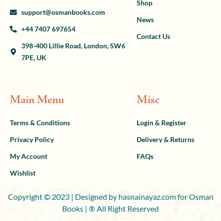
Shop
support@osmanbooks.com
News
+44 7407 697654
Contact Us
398-400 Lillie Road, London, SW6
7PE, UK
Main Menu
Misc
Terms & Conditions
Login & Register
Privacy Policy
Delivery & Returns
My Account
FAQs
Wishlist
Copyright © 2023 | Designed by hasnainayaz.com for Osman
Books | ® All Right Reserved