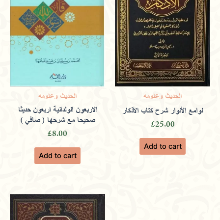
Uzair
(verified owner)
March 9,
2024
Rated
4
out of 5
Dedicated to fair pricing and customer
الحديث وعلومه
الحديث وعلومه
satisfaction, featuring quality
الاربعون الولدانية اربعون حديثا
لوامع الأنوار شرح كتاب الأذكار
صحيحا مع شرحها ( صافي )
£
25.00
publications and rare manuscripts.
£
8.00
Add to cart
Add to cart
Only logged in customers who have purchased this
product may leave a review.