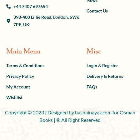
News
+44 7407 697654
Contact Us
398-400 Lillie Road, London, SW6
7PE, UK
Main Menu
Misc
Terms & Conditions
Login & Register
Privacy Policy
Delivery & Returns
My Account
FAQs
Wishlist
Copyright © 2023 | Designed by hasnainayaz.com for Osman
Books | ® All Right Reserved