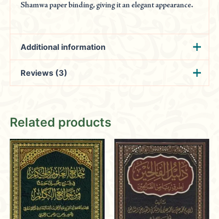
Shamwa paper binding, giving it an elegant appearance.
Additional information
Reviews (3)
Weight
1.02 kg
الإمام الحافظ المجتهد
Mohammed
(verified owner)
محيي الدين أبي زكريا
المؤلف
Related products
يحيى بن شرف النووي
January 16, 2024
عدد الحجم
1
Rated
4
دار المنهاج | جدة
الناشر
out of 5
Enhancing community engagement with
charity support, educational workshops,