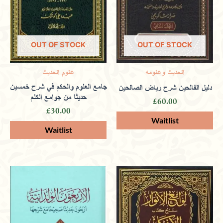
and reading programs.
OUT OF STOCK
OUT OF STOCK
Majid
(verified owner)
January 19,
الحديث وعلومه
علوم الحديث
2024
جامع العلوم والحكم في شرح خمسين
دليل الفالحين شرح رياض الصالحين
حديثا من جوامع الكلم
£
60.00
£
30.00
Rated
5
out
of 5
Nurturing spiritual growth and
educational development in a peaceful
and respectful atmosphere.