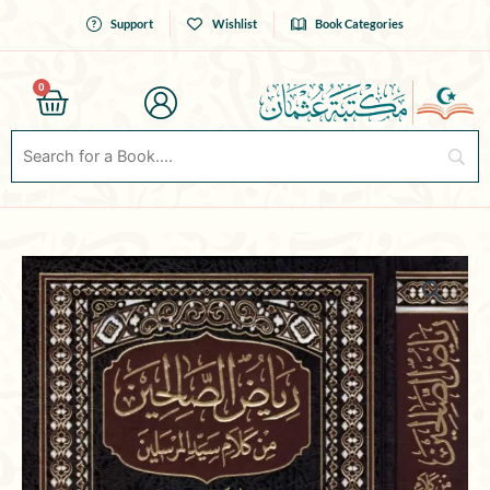
Skip
Support
Wishlist
Book Categories
to
content
0
Cart