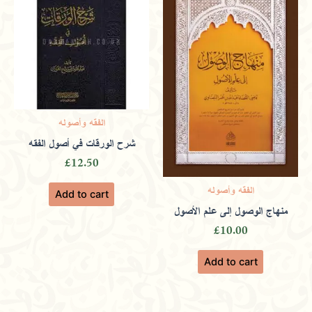
Rated
5
out
of 5
Facilitating interfaith understanding
through a respectful and educational
selection of books.
الفقه وأصوله
شرح الورقات في أصول الفقه
£
12.50
Aisha
(verified owner)
February 10,
الفقه وأصوله
Add to cart
2024
منهاج الوصول إلى علم الأصول
£
10.00
Rated
5
out
Add to cart
of 5
Dedicated to customer satisfaction,
providing secure shopping and timely