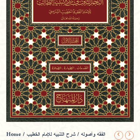
Home
/
/ شرح التنبيه للإمام الخطيب
الفقه وأصوله
شرح