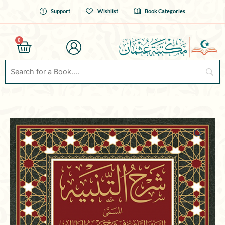
Skip
Support
Wishlist
Book Categories
to
content
0
Cart