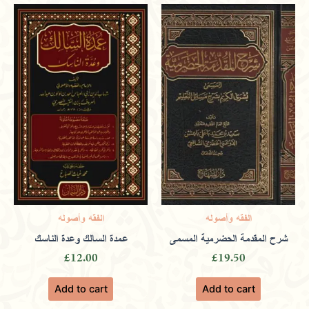
deliveries of quality publications.
Aisha
(verified owner)
March 9,
2024
Rated
4
out of 5
Inspiring charitable acts and community
الفقه وأصوله
الفقه وأصوله
support through thoughtful literature
شرح المقدمة الحضرمية المسمى
عمدة السالك وعدة الناسك
£
12.00
£
19.50
and events.
Add to cart
Add to cart