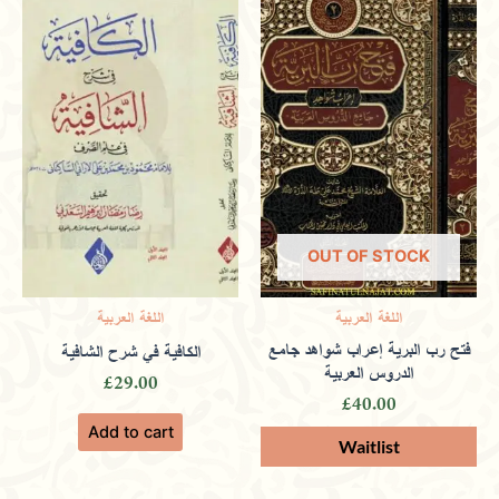
Only logged in customers who have purchased this
product may leave a review.
OUT OF STOCK
اللغة العربية
اللغة العربية
فتح رب البرية إعراب شواهد جامع
الكافية في شرح الشافية
الدروس العربية
£
29.00
£
40.00
Add to cart