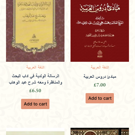
offering a diverse selection of authentic
sources.
Huda
(verified owner)
June 1, 2024
اللغة العربية
اللغة العربية
الرسالة الولدية في اداب البحث
مبادئ دروس العربية
Rated
4
والمناظرة ومعه شرح عبد الوهاب
out of 5
£
7.00
Empowering individuals through
£
6.50
Add to cart
literature that offers insights into ethical
Add to cart
learning and moral values.