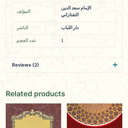
الإمام سعد الدين
المؤلف
التفتازاني
دار اللباب
الناشر
عدد الحجم
1
Reviews (2)
Dalia
(verified owner)
May 31,
Related products
2024
Rated
5
out
of 5
Educational gems await in every corner,