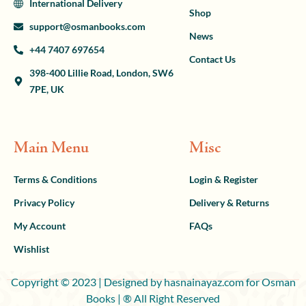
International Delivery
Shop
support@osmanbooks.com
News
+44 7407 697654
Contact Us
398-400 Lillie Road, London, SW6
7PE, UK
Main Menu
Misc
Terms & Conditions
Login & Register
Privacy Policy
Delivery & Returns
My Account
FAQs
Wishlist
Copyright © 2023 | Designed by hasnainayaz.com for Osman
Books | ® All Right Reserved