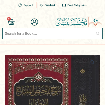
Skip
Support
Wishlist
Book Categories
to
content
0
Cart