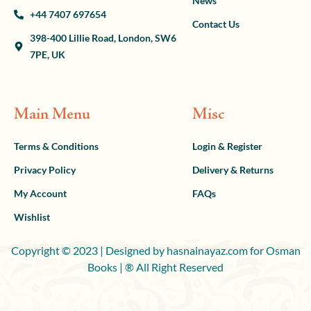
News
+44 7407 697654
Contact Us
398-400 Lillie Road, London, SW6
7PE, UK
Main Menu
Misc
Terms & Conditions
Login & Register
Privacy Policy
Delivery & Returns
My Account
FAQs
Wishlist
Copyright © 2023 | Designed by hasnainayaz.com for Osman
Books | ® All Right Reserved