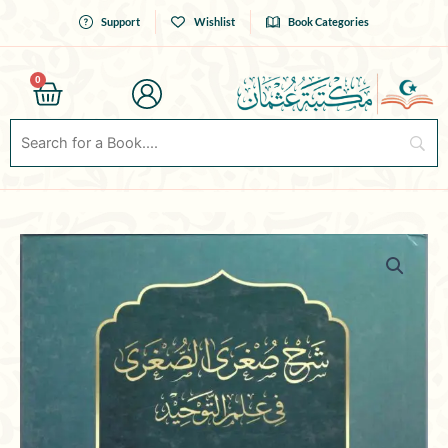
Skip
Support
Wishlist
Book Categories
to
content
0
Cart