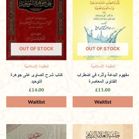
through books that showcase artistic
talent and cultural heritage.
OUT OF STOCK
OUT OF STOCK
Tariq
(verified owner)
February 12,
العقيدة الإسلامية
العقيدة الإسلامية
مفهوم البدعة وأثره في اضطراب
كتاب شرح الصاوى على جوهرة
2024
الفتاوى المعاصرة
التوحيد
£
14.00
£
13.00
Rated
5
out
of 5
A one-stop shop for halal literature,
offering insightful Quranic teachings and
prophetic guidance.