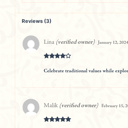
Reviews (3)
Lina
(verified owner)
January 12, 202
Rated
4
out of 5
Celebrate traditional values while explo
Malik
(verified owner)
February 15, 
Rated
5