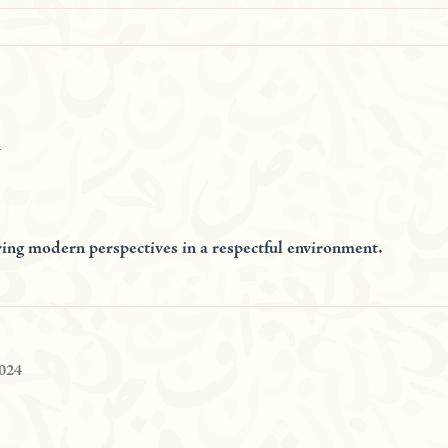
4
ring modern perspectives in a respectful environment.
2024