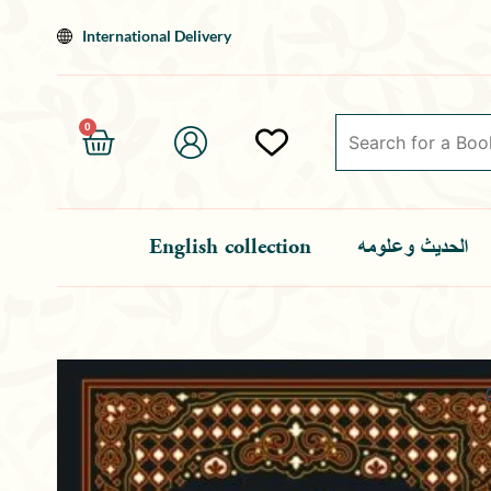
Skip
International Delivery
to
content
0
Cart
English collection
الحديث وعلومه