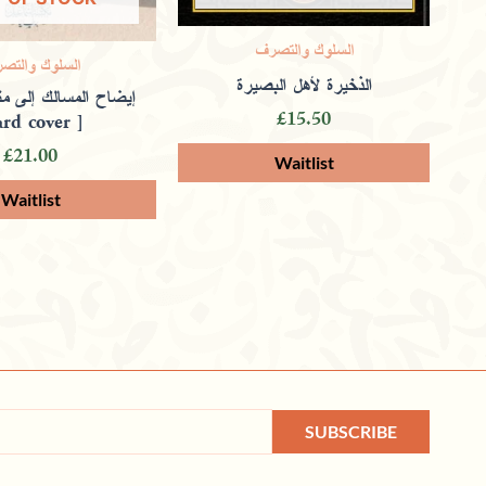
السلوك والتصرف
السلوك والتص
الذخيرة لأهل البصيرة
إيضاح المسالك إلى من
£
15.50
ard cover ]
£
21.00
SUBSCRIBE