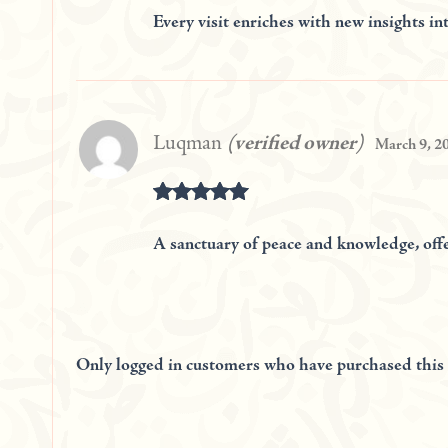
out of 5
Every visit enriches with new insights in
Luqman
(verified owner)
March 9, 2
Rated
5
out of 5
A sanctuary of peace and knowledge, off
Only logged in customers who have purchased this 