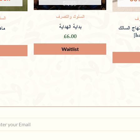
السلوك والتصرف
الس
رف
بداية الهداية
هاج السالك
ماه
[h
£
6.00