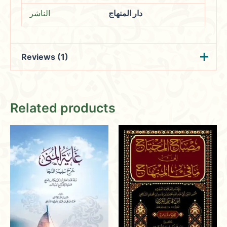
دار المنهاج
الناشر
Reviews (1)
Mohammed
(verified owner)
June
Related products
29, 2024
Rated
4
out of 5
A bookstore that stands as a pillar of the
community, promoting interfaith
understanding and spiritual growth.