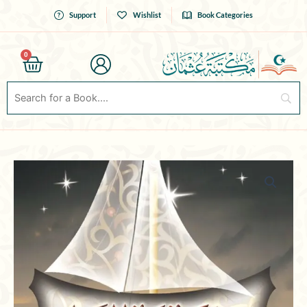
Skip
Support
Wishlist
Book Categories
to
content
0
Cart