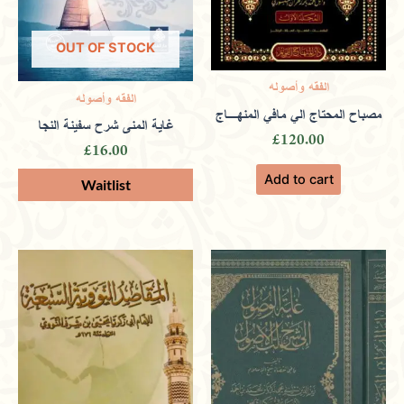
OUT OF STOCK
Only logged in customers who have purchased this
الفقه وأصوله
الفقه وأصوله
مصباح المحتاج الي مافي المنهـاج
product may leave a review.
غاية المنى شرح سفينة النجا
£
120.00
£
16.00
Add to cart