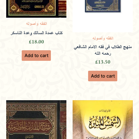
الفقه وأصوله
Kabir
(verified owner)
February 1,
كتاب عمدة السالك وعدة الناسكر
الفقه وأصوله
£
18.00
2024
منهج الطلاب في فقه الامام الشافعي
رحمه الله
Add to cart
£
13.50
Rated
5
out
of 5
Featuring artistic Islamic art in
Add to cart
publications that celebrate cultural
heritage and scholarly works.
Nawaz
(verified owner)
March 9,