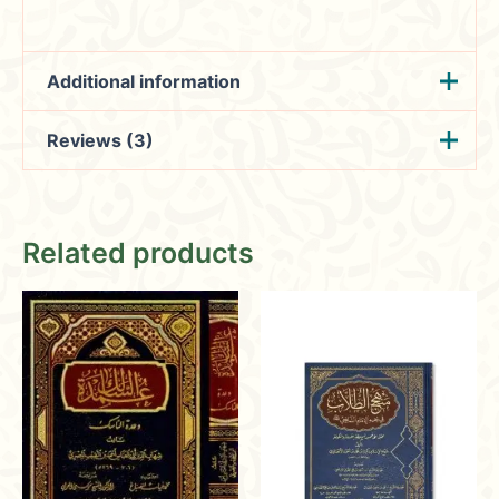
Additional information
Reviews (3)
محمد بن قاسم الغزي
المؤلف
دار المنهـاج القويم |
Tamim
(verified owner)
الناشر
January
دمشق
Related products
24, 2024
عدد الحجم
5
Rated
4
out of 5
Celebrating Islamic culture and history
with a selection that enriches the mind
and spirit.