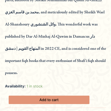
parts, authored by Sheikh Muhammad bin Qasim Al-Ghazzi
محمد بن قاسم الغزي, and meticulously edited by Sheikh Wael
Al-Shanshoury وائل الشنشوري. This wonderful work was
published by Dar Al-Minhaj Al-Qawim in Damascus دار
المنهاج القويم | دمشق in 2022 CE, and is considered one of the
important fiqh books that every enthusiast of Shafi’i fiqh should
possess.
Availability:
1 in stock
Add to cart