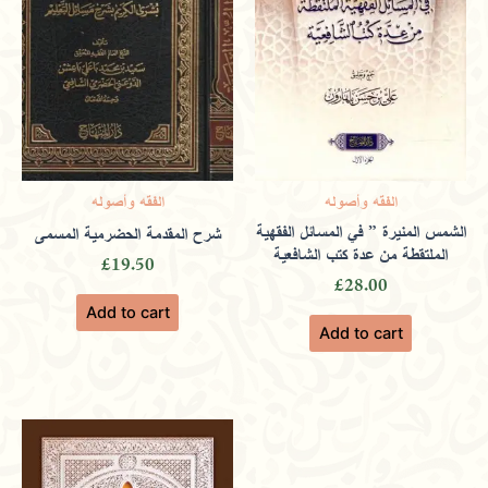
2024
Rated
4
out of 5
A cornerstone for spiritual exploration,
offering peaceful prayer spaces and
الفقه وأصوله
الفقه وأصوله
الشمس المنيرة ” في المسائل الفقهية
شرح المقدمة الحضرمية المسمى
الملتقطة من عدة كتب الشافعية
enriching books.
£
19.50
£
28.00
Add to cart
Add to cart
Only logged in customers who have purchased this
product may leave a review.