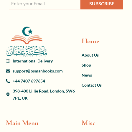
SUBSCRIBE
Home
About Us
International Delivery
Shop
support@osmanbooks.com
News
+44 7407 697654
Contact Us
398-400 Lillie Road, London, SW6
7PE, UK
Main Menu
Misc