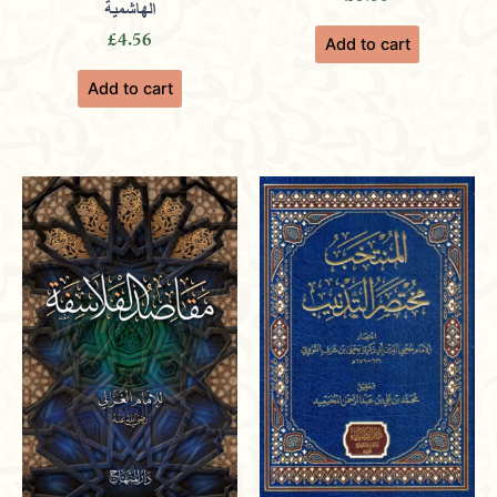
Prioritizing customer satisfaction with
الهاشمية
£
4.56
Add to cart
exclusive editions, rare manuscripts, and
Add to cart
timely deliveries.
Munir
(verified owner)
March 9,
2024
Rated
4
out of 5
Inspiring through a diverse selection of
books that promote spiritual growth and