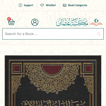
Skip
Support
Wishlist
Book Categories
to
content
0
Cart