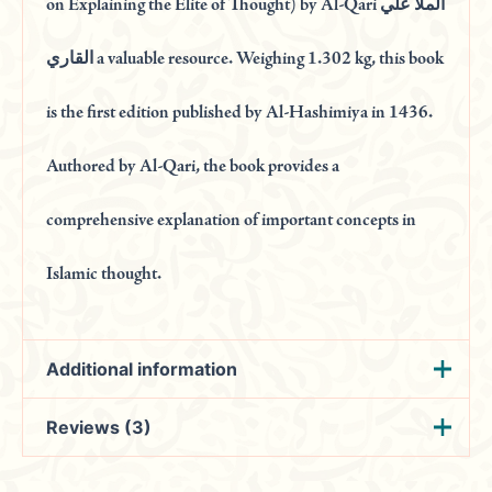
on Explaining the Elite of Thought) by Al-Qari الملأ علي
القاري a valuable resource. Weighing 1.302 kg, this book
is the first edition published by Al-Hashimiya in 1436.
Authored by Al-Qari, the book provides a
comprehensive explanation of important concepts in
Islamic thought.
Additional information
Reviews (3)
الملأ علي القاري
المؤلف
عدد الحجم
1