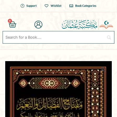
Skip
Support
Wishlist
Book Categories
to
content
0
Cart