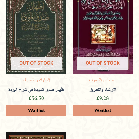
Only logged in customers who have purchased this
product may leave a review.
OUT OF STOCK
OUT OF STOCK
السلوك والتصرف
السلوك والتصرف
الإرشاد والتطريز
إظهار صدق المودة في شرح البردة
£
56.50
£
9.28