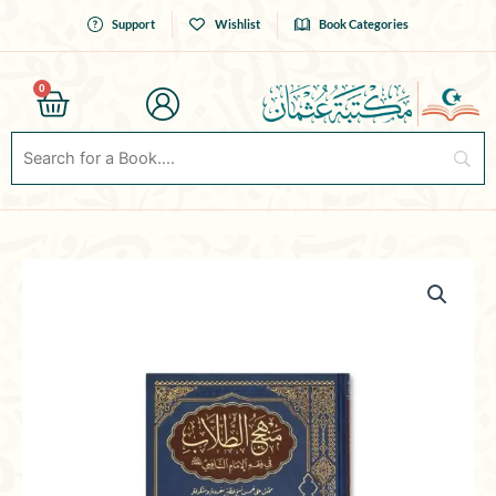
Skip
Support
Wishlist
Book Categories
to
content
0
Cart