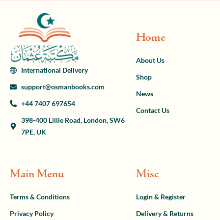
Home
About Us
International Delivery
Shop
support@osmanbooks.com
News
+44 7407 697654
Contact Us
398-400 Lillie Road, London, SW6
7PE, UK
Main Menu
Misc
Terms & Conditions
Login & Register
Privacy Policy
Delivery & Returns