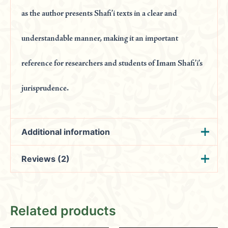
as the author presents Shafi’i texts in a clear and
understandable manner, making it an important
reference for researchers and students of Imam Shafi’i’s
jurisprudence.
Additional information
Reviews (2)
Weight
1 kg
الشيخ السلام زكريا بن
Nawaz
(verified owner)
المؤلف
December
محمد بن احمد الانصاري
Related products
28, 2023
عدد الحجم
1