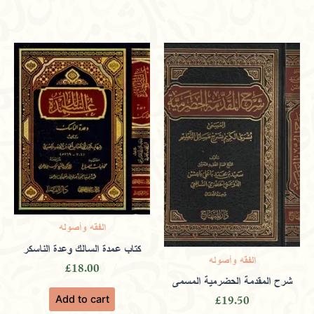
accessible education with a multilingual
book range.
Only logged in customers who have purchased this
product may leave a review.
الفقه وأصوله
كتاب عمدة السالك وعدة الناسكر
الفقه وأصوله
£
18.00
شرح المقدمة الحضرمية المسمى
Add to cart
£
19.50