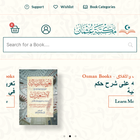
Skip
Support
Wishlist
Book Categories
to
content
0
Cart
Osman Books
-
التصوف والأخلاق
التنبيه على شرح حكم
العطائية
Learn More