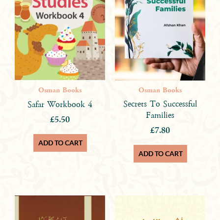
Osman Books
Osman Books
Secrets To Successful
Safar Workbook 4
Families
£
5.50
£
7.80
ADD TO CART
ADD TO CART