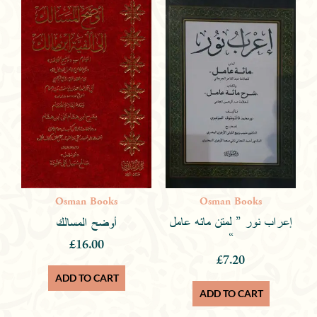
Osman Books
Osman Books
إعراب نور ” لمتن مائه عامل
‏أوضح المسالك
“
£
16.00
£
7.20
ADD TO CART
ADD TO CART