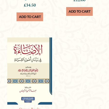
£
12.66
£
34.50
ADD TO CART
ADD TO CART