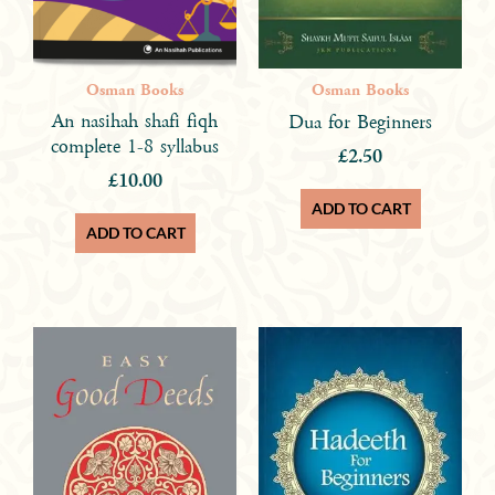
Osman Books
Osman Books
An nasihah shafi fiqh
Dua for Beginners
complete 1-8 syllabus
£
2.50
£
10.00
ADD TO CART
ADD TO CART