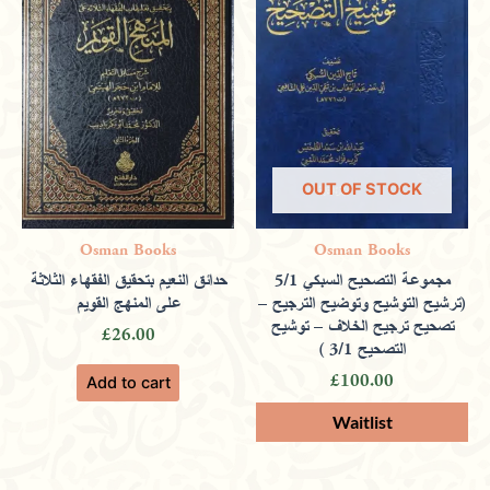
OUT OF STOCK
Osman Books
Osman Books
مجموعة التصحيح السبكي 5/1
حدائق النعيم بتحقيق الفقهاء الثلاثة
(ترشيح التوشيح وتوضيح الترجيح –
على المنهج القويم
تصحيح ترجيح الخلاف – توشيح
£
26.00
التصحيح 3/1 )
£
100.00
Add to cart