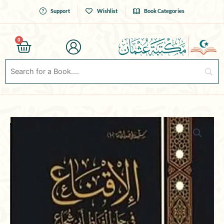
Skip
Support
Wishlist
Book Categories
to
content
0
Cart