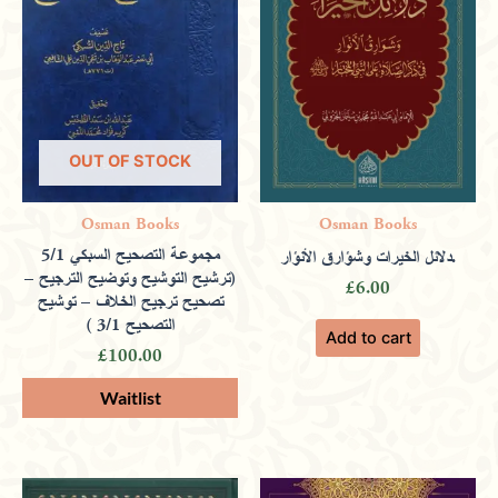
OUT OF STOCK
Osman Books
Osman Books
مجموعة التصحيح السبكي 5/1
دلائل الخيرات وشؤارق الأنؤار.
(ترشيح التوشيح وتوضيح الترجيح –
£
6.00
تصحيح ترجيح الخلاف – توشيح
التصحيح 3/1 )
Add to cart
£
100.00