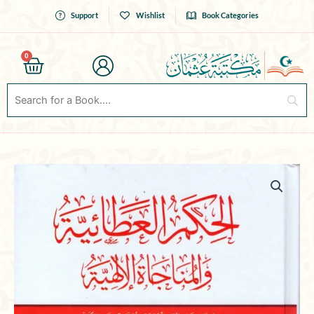
Skip
Support
Wishlist
Book Categories
to
content
0
Cart