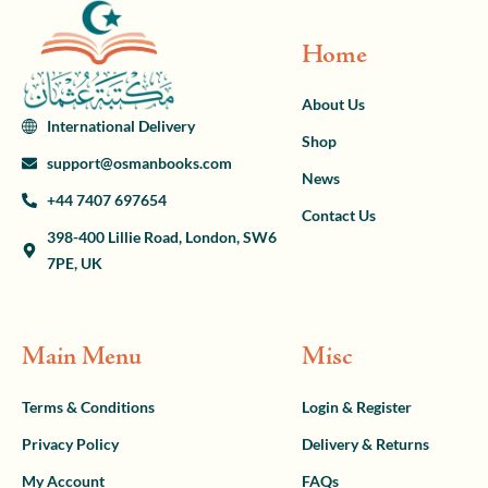
Home
About Us
International Delivery
Shop
support@osmanbooks.com
News
+44 7407 697654
Contact Us
398-400 Lillie Road, London, SW6
7PE, UK
Main Menu
Misc
Terms & Conditions
Login & Register
Privacy Policy
Delivery & Returns
My Account
FAQs