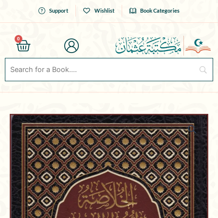
Skip
Support
Wishlist
Book Categories
to
content
0
Cart