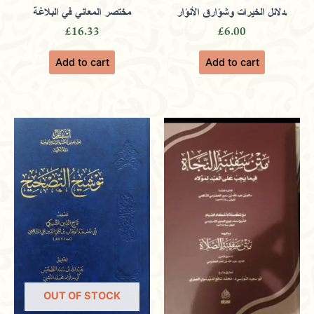
دلائل الخيرات وشؤارق الأنؤار.
مختصر المعاني في البلاغة
£
16.33
£
6.00
Add to cart
Add to cart
OUT OF STOCK