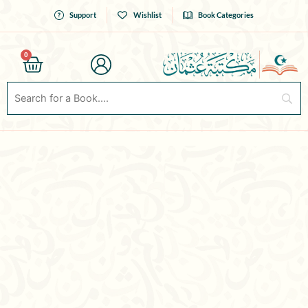
Skip
Support
Wishlist
Book Categories
to
content
0
Cart