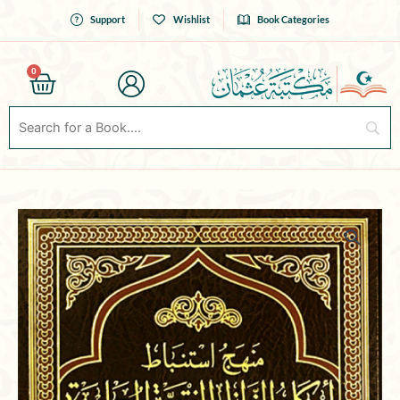
Skip
Support
Wishlist
Book Categories
to
content
0
Cart