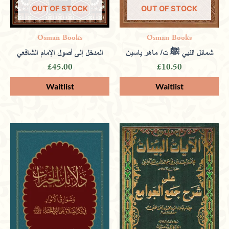
OUT OF STOCK
OUT OF STOCK
Only logged in customers who have purchased this
Osman Books
Osman Books
product may leave a review.
شمائل النبي ﷺ ت/ ماهر ياسين
المدخل إلى أصول الإمام الشافعي
£
45.00
£
10.50