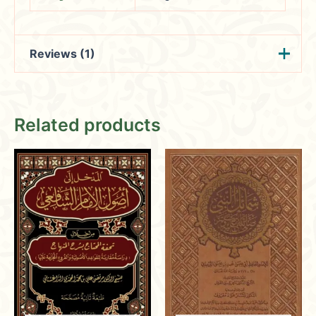
Reviews (1)
Zuhair
(verified owner)
June 2,
Related products
2024
Rated
4
out of 5
Hosting community events that bring
together readers for educational
workshops, book clubs, and more.